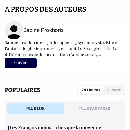
A PROPOS DES AUTEURS
Sabine Prokhoris
Sabine Prokhoris est philosophe et psychanalyste. Elle est
l’auteur de plusieurs ouvrages, dont Le Sexe prescrit : La
différence sexuelle en question (Aubier 2000),
L’Insaisissable Histoire de la psychanalyse (Puf, 2014) et Au
SUIVRE
bon plaisir des « docteurs graves » : À propos de Judith
Butler (Puf, 2017); Le Mirage #MeToo (Cherche Midi; 2022)
POPULAIRES
24 Heures
7 Jours
PLUS LUS
PLUS PARTAGES
1
Les Français moins riches que la moyenne