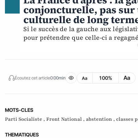
La France d’après : la g
conjoncturelle, pas sur
culturelle de long term
Si le succès de la gauche aux législat
pour prétendre que celle-ci a regagné
Aa
100%
Écoutez cet article
0:00min
Aa
MOTS-CLES
Parti Socialiste ,
Front National ,
abstention ,
classes 
THEMATIQUES