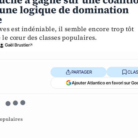
auche a gagné sur une coaliti
 une logique de domination
e
ives est indéniable, il semble encore trop tôt
 le cœur des classes populaires.
Gaël Brustier
PARTAGER
CLAS
Ajouter Atlantico en favori sur Go
populaires