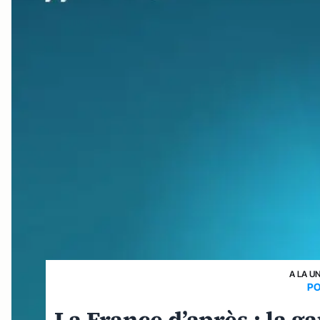
A LA U
PO