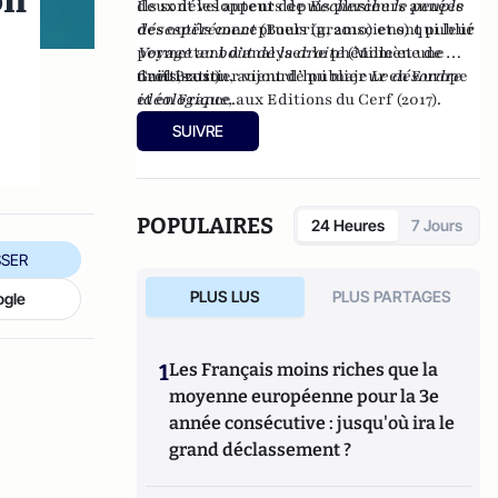
on
deux développent depuis plusieurs années
Ils sont les auteurs de
Recherche le peuple
des outils conceptuels (gramsciens) qui leur
désespérément
(Bourrin, 2010) et ont publié
permettent d’analyser le phénomène de
Voyage au bout de la droite
(Mille et une
droitisation, aujourd’hui majeur en Europe
nuits, 2011).
Gaël Brustier vient de publier
Le désordre
et en France.
idéologique
,
aux Editions du Cerf (2017).
SUIVRE
POPULAIRES
24 Heures
7 Jours
SER
PLUS LUS
PLUS PARTAGES
ogle
1
Les Français moins riches que la
moyenne européenne pour la 3e
année consécutive : jusqu'où ira le
grand déclassement ?