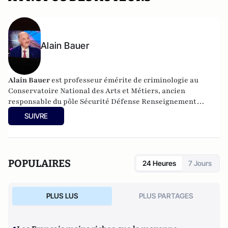
Alain Bauer
Alain Bauer
est professeur émérite de criminologie au
Conservatoire National des Arts et Métiers, ancien
responsable du pôle Sécurité Défense Renseignement
Criminologie Cybermenaces et Crises (PSDR3C).
SUIVRE
POPULAIRES
24 Heures
7 Jours
PLUS LUS
PLUS PARTAGES