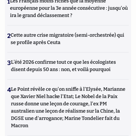
1
Les Français moins riches que la moyenne
européenne pour la 3e année consécutive : jusqu'où
ira le grand déclassement ?
2
Cette autre crise migratoire (semi-orchestrée) qui
se profile après Ceuta
3
L’été 2026 confirme tout ce que les écologistes
disent depuis 50 ans : non, et voilà pourquoi
4
Le Point révèle ce qu'on sniffe à l'Elysée, Marianne
que Xavier Niel hacke l'Etat; Le Nobel de la Paix
russe donne une leçon de courage, l'ex PM
australien une leçon de réalisme sur la Chine, la
DGSE une d'arrogance; Marine Tondelier fait du
Macron