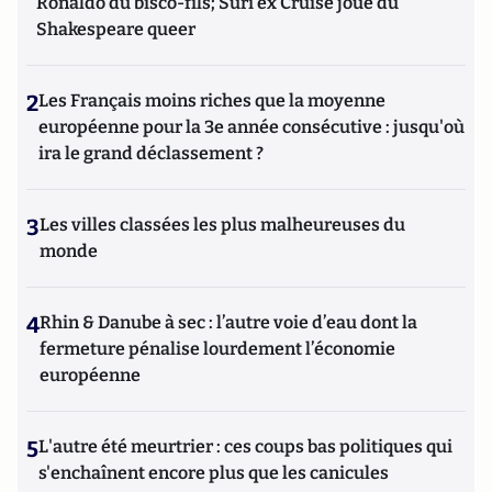
Ronaldo du bisco-fils; Suri ex Cruise joue du
Shakespeare queer
2
Les Français moins riches que la moyenne
européenne pour la 3e année consécutive : jusqu'où
ira le grand déclassement ?
3
Les villes classées les plus malheureuses du
monde
4
Rhin & Danube à sec : l’autre voie d’eau dont la
fermeture pénalise lourdement l’économie
européenne
5
L'autre été meurtrier : ces coups bas politiques qui
s'enchaînent encore plus que les canicules