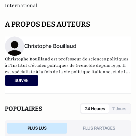
International
A PROPOS DES AUTEURS
Christophe Bouillaud
Christophe Bouillaud
est professeur de sciences politiques
à l’Institut d’études politiques de Grenoble depuis 1999. Il
est spécialiste à la fois de la vie politique italienne, et de la
vie politique européenne, en particulier sous l’angle des
SUIVRE
partis.
POPULAIRES
24 Heures
7 Jours
PLUS LUS
PLUS PARTAGES