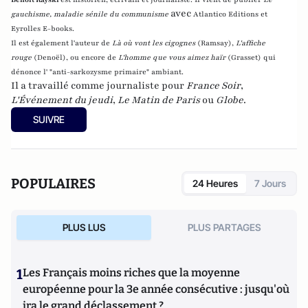
avec
gauchisme, maladie sénile du communisme
Atlantico Editions et
Eyrolles E-books.
Il est également l'auteur de
Là où vont les cigognes
(Ramsay),
L'affiche
rouge
(Denoël), ou encore de
L'homme que vous aimez haïr
(Grasset)
qui
dénonce l' "anti-sarkozysme primaire" ambiant.
Il a travaillé comme journaliste pour
France Soir
,
L'Événement du jeudi
,
Le Matin de Paris
ou
Globe
.
SUIVRE
POPULAIRES
24 Heures
7 Jours
PLUS LUS
PLUS PARTAGES
1
Les Français moins riches que la moyenne
européenne pour la 3e année consécutive : jusqu'où
ira le grand déclassement ?