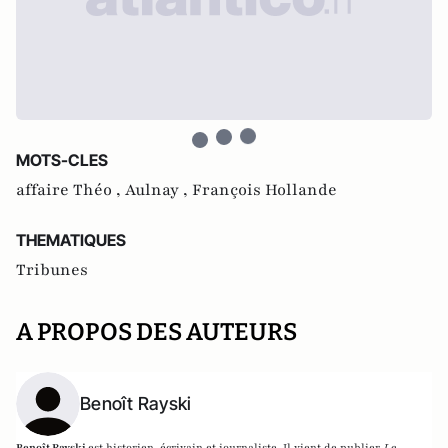
MOTS-CLES
affaire Théo ,
Aulnay ,
François Hollande
THEMATIQUES
Tribunes
A PROPOS DES AUTEURS
Benoît Rayski
Benoît Rayski
est historien, écrivain et journaliste. Il vient de publier
Le