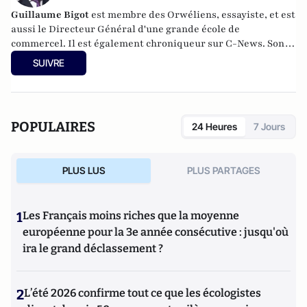
Guillaume Bigot
est membre des Orwéliens, essayiste, et est
aussi le Directeur Général d'une grande école de
commercel. Il est également chroniqueur sur C-News. Son
huitième ouvrage,
La Populophobie,
sort le 15 septembre
SUIVRE
2020 aux éditions Plon.
POPULAIRES
24 Heures
7 Jours
PLUS LUS
PLUS PARTAGES
1
Les Français moins riches que la moyenne
européenne pour la 3e année consécutive : jusqu'où
ira le grand déclassement ?
2
L’été 2026 confirme tout ce que les écologistes