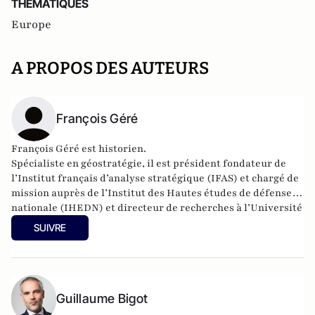
THEMATIQUES
Europe
A PROPOS DES AUTEURS
François Géré
François Géré est historien.
Spécialiste en géostratégie, il est président fondateur de
l’
Institut français d’analyse stratégique
(IFAS) et chargé de
mission auprès de l’
Institut des Hautes études de défense
nationale
(IHEDN) et directeur de recherches à l’Université
de Paris 3. Il a publié en 2011, le
Dictionnaire de la
SUIVRE
désinformation
.
Guillaume Bigot