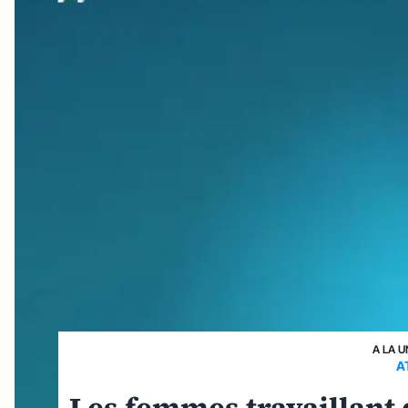
A LA U
A