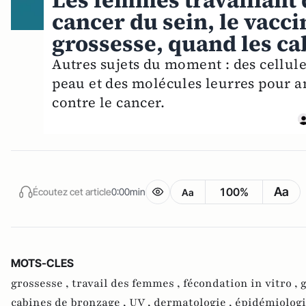
Les femmes travaillant 
cancer du sein, le vacc
grossesse, quand les ca
Autres sujets du moment : des cellules
peau et des molécules leurres pour a
contre le cancer.
Aa
100%
Écoutez cet article
0:00min
Aa
MOTS-CLES
grossesse ,
travail des femmes ,
fécondation in vitro ,
cabines de bronzage ,
UV ,
dermatologie ,
épidémiolog