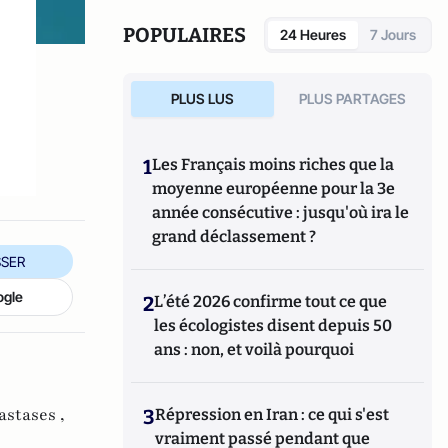
POPULAIRES
24 Heures
7 Jours
PLUS LUS
PLUS PARTAGES
1
Les Français moins riches que la
moyenne européenne pour la 3e
année consécutive : jusqu'où ira le
grand déclassement ?
SER
ogle
2
L’été 2026 confirme tout ce que
les écologistes disent depuis 50
ans : non, et voilà pourquoi
stases ,
3
Répression en Iran : ce qui s'est
vraiment passé pendant que