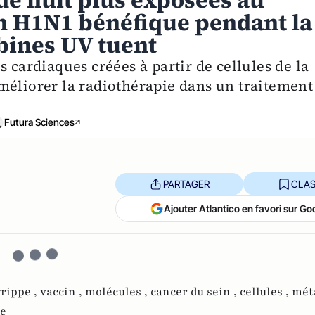
de nuit plus exposées au
in H1N1 bénéfique pendant la
bines UV tuent
 cardiaques créées à partir de cellules de la
méliorer la radiothérapie dans un traitement
Futura Sciences
PARTAGER
CLAS
Ajouter Atlantico en favori sur Go
grippe ,
vaccin ,
molécules ,
cancer du sein ,
cellules ,
méta
ie