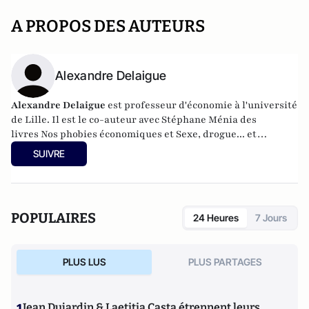
A PROPOS DES AUTEURS
Alexandre Delaigue
Alexandre Delaigue
est
professeur d'
économie
à l'université
de Lille. Il est le co-auteur avec Stéphane Ménia des
livres
Nos phobies économiques
et
Sexe, drogue... et
économie : pas de sujet tabou pour les économistes
(parus
SUIVRE
chez Pearson). Son site :
econoclaste.net
POPULAIRES
24 Heures
7 Jours
PLUS LUS
PLUS PARTAGES
Jean Dujardin & Laetitia Casta étrennent leurs