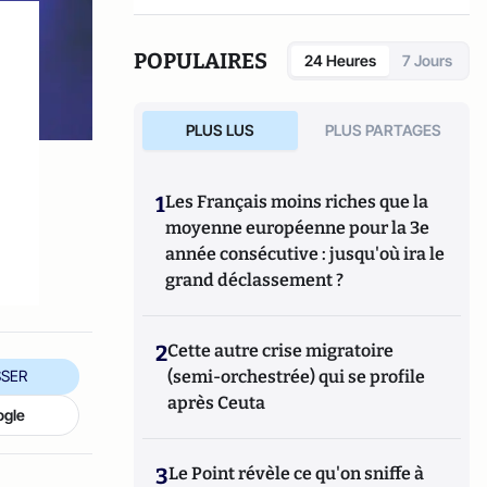
POPULAIRES
24 Heures
7 Jours
PLUS LUS
PLUS PARTAGES
1
Les Français moins riches que la
moyenne européenne pour la 3e
année consécutive : jusqu'où ira le
grand déclassement ?
2
Cette autre crise migratoire
(semi-orchestrée) qui se profile
SER
après Ceuta
ogle
3
Le Point révèle ce qu'on sniffe à