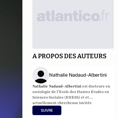
A PROPOS DES AUTEURS
Nathalie Nadaud-Albertini
Nathalie Nadaud-Albertini
est docteure en
sociologie de l’Ecole des Hautes Etudes en
Sciences Sociales (EHESS) et et
actuellement chercheuse invitée
permanente au CREM de l'université de
SUIVRE
Lorraine.