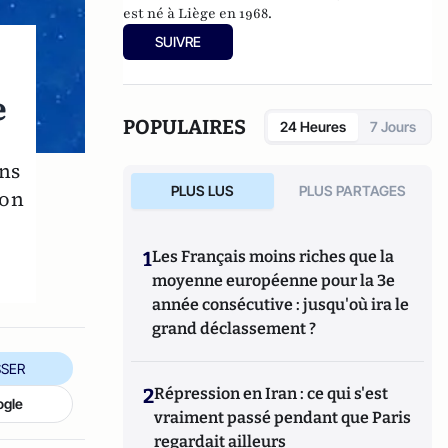
est né à Liège en 1968.
SUIVRE
e
POPULAIRES
24 Heures
7 Jours
ans
PLUS LUS
PLUS PARTAGES
ion
à
1
Les Français moins riches que la
moyenne européenne pour la 3e
année consécutive : jusqu'où ira le
grand déclassement ?
SER
2
Répression en Iran : ce qui s'est
ogle
vraiment passé pendant que Paris
regardait ailleurs