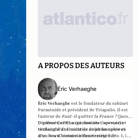
A PROPOS DES AUTEURS
Éric Verhaeghe
Éric Verhaeghe
est le fondateur du
cabinet
Parménide
et président de
Triapalio
. Il est
l'auteur de
Faut-il quitter la France ?
(Jacob-
Duvernet, avril 2012). Son site :
Diplômé de l'Ena (promotion Copernic) et
www.eric-
verhaeghe.fr
titulaire d'une maîtrise de philosophie et
Il vient de créer un nouveau
site :
d'un Dea d'histoire à l'université Paris-I, il
www.lecourrierdesstrateges.fr