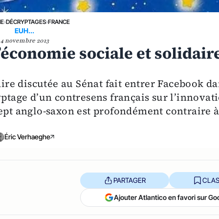
NE
›
DÉCRYPTAGES
›
FRANCE
EUH...
4 novembre 2013
’économie sociale et solidair
aire discutée au Sénat fait entrer Facebook d
yptage d’un contresens français sur l’innovat
cept anglo-saxon est profondément contraire 
Éric Verhaeghe
PARTAGER
CLAS
Ajouter Atlantico en favori sur Go