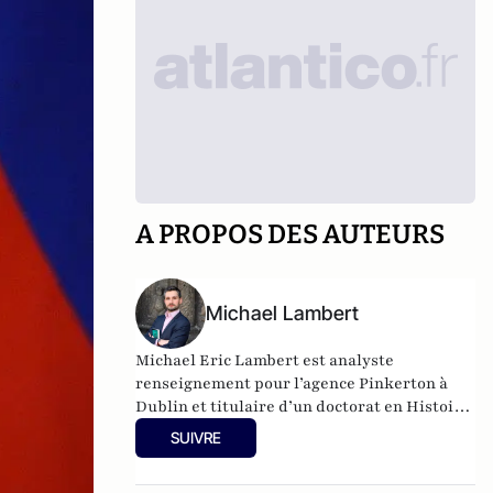
A PROPOS DES AUTEURS
Michael Lambert
Michael Eric Lambert est analyste
renseignement pour l’agence Pinkerton à
Dublin et titulaire d’un doctorat en Histoire
des relations internationales à Sorbonne
SUIVRE
Université en partenariat avec l’INSEAD.