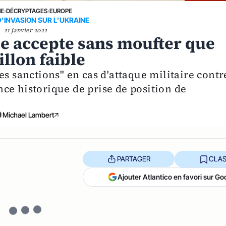
NE
›
DÉCRYPTAGES
›
EUROPE
’INVASION SUR L’UKRAINE
21 janvier 2022
ope accepte sans moufter que
llon faible
es sanctions" en cas d'attaque militaire contr
ce historique de prise de position de
Michael Lambert
PARTAGER
CLAS
Ajouter Atlantico en favori sur Go