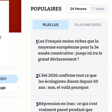
POPULAIRES
24 Heures
7 Jours
PLUS LUS
PLUS PARTAGES
e
1
Les Français moins riches que la
moyenne européenne pour la 3e
année consécutive : jusqu'où ira le
grand déclassement ?
2
L’été 2026 confirme tout ce que
SER
les écologistes disent depuis 50
ans : non, et voilà pourquoi
ogle
3
Répression en Iran : ce qui s'est
vraiment passé pendant que