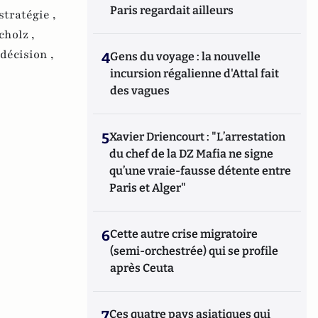
Paris regardait ailleurs
stratégie ,
cholz ,
décision ,
4
Gens du voyage : la nouvelle
incursion régalienne d'Attal fait
des vagues
5
Xavier Driencourt : "L’arrestation
du chef de la DZ Mafia ne signe
qu’une vraie-fausse détente entre
Paris et Alger"
6
Cette autre crise migratoire
(semi-orchestrée) qui se profile
après Ceuta
7
Ces quatre pays asiatiques qui