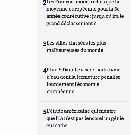
2
Les Français moins riches que la
moyenne européenne pour la 3e
année consécutive : jusqu'où ira le
grand déclassement ?
3
Les villes classées les plus
malheureuses du monde
4
Rhin & Danube à sec : l’autre voie
d’eau dont la fermeture pénalise
lourdement l’économie
européenne
5
L’étude américaine qui montre
que l’IA n’est pas (encore) un génie
en maths