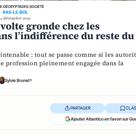
NE
›
DÉCRYPTAGES
›
SOCIÉTÉ
RAS-LE-BOL
5 décembre 2023
évolte gronde chez les
ns l’indifférence du reste du
t intenable : tout se passe comme si les autori
’une profession pleinement engagée dans la
Sylvie Brunel
PARTAGER
CLAS
Ajouter Atlantico en favori sur Go