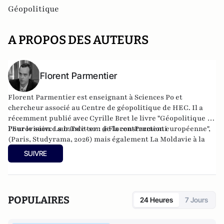
Géopolitique
A PROPOS DES AUTEURS
Florent Parmentier
Florent Parmentier est enseignant à Sciences Po et
chercheur associé au Centre de géopolitique de HEC. Il a
récemment publié avec Cyrille Bret le livre "Géopolitique de
l'Eurovision. La bande-son de la construction européenne",
Pour le suivre sur Twitter :
@FlorentParmenti
(Paris, Studyrama, 2026) mais également
La Moldavie à la
croisée des mondes
(avec Josette Durrieu) ainsi que
Les
SUIVRE
chemins de l’Etat de droit, la voie étroite des pays entre
Europe et Russie
. Il est le créateur avec Cyrille Bret du blog
Eurasia Prospective
.
POPULAIRES
24 Heures
7 Jours