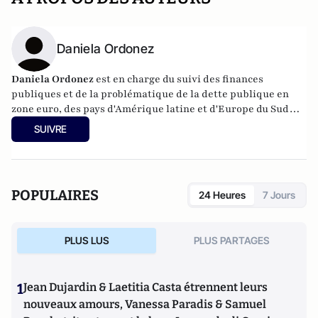
Daniela Ordonez
Daniela Ordonez
est en charge du suivi
d
es finances
publiques et de la problématique de la dette publique en
zone euro
, des pays d'Amérique latine et d'Europe du Sud
(Espagne, Italie, Grèce).
SUIVRE
POPULAIRES
24 Heures
7 Jours
PLUS LUS
PLUS PARTAGES
1
Jean Dujardin & Laetitia Casta étrennent leurs
nouveaux amours, Vanessa Paradis & Samuel