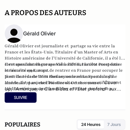
A PROPOS DES AUTEURS
Gérald Olivier
Gérald Olivier est journaliste et partage sa vie entre la
France et les États-Unis. Titulaire d’un Master of Arts en
Histoire américaine de l’Université de Californie, il a été le
correspondant du groupe Valmonde sur la côte ouest dans
Il est aussi chercheur associé à l'IPSE, Institut Prospective
les années 1990, avant de rentrer en France pour occuper le
et Sécurité en Europe.
poste de rédacteur en chef au mensuel Le Spectacle du
Il est l'auteur de
"Mitt Romney ou le renouveau du mythe
"
Cover
Monde. Il est aujourd'hui consultant en communications et
américain"
, paru chez Picollec on Octobre 2012 et
médias et se consacre à son
Up, l'Amérique, le Clan Biden et l'Etat profond
blog « France-Amérique »
" aux
.
éditions Konfident.
SUIVRE
POPULAIRES
24 Heures
7 Jours