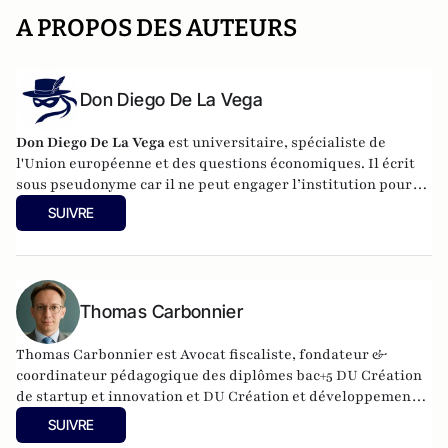
A PROPOS DES AUTEURS
Don Diego De La Vega
Don Diego De La Vega
est universitaire, spécialiste de
l'Union européenne et des questions économiques. Il écrit
sous pseudonyme car il ne peut engager l’institution pour
laquelle il travaille.
SUIVRE
Thomas Carbonnier
Thomas Carbonnier est Avocat fiscaliste, fondateur &
coordinateur pédagogique des diplômes bac+5 DU Création
de startup et innovation et DU Création et développement
de structures en santé à l'Université Paris Cité. Il est
SUIVRE
également Président de l'UNPI 95, une association de