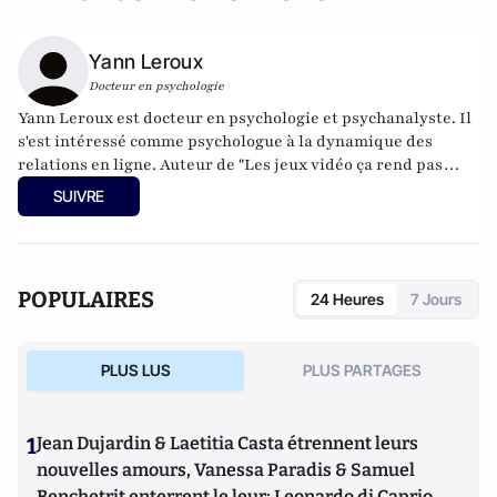
Yann Leroux
Docteur en psychologie
Yann Leroux est docteur en psychologie et psychanalyste. Il
s'est intéressé comme psychologue à la dynamique des
relations en ligne. Auteur de "Les jeux vidéo ça rend pas
idiot" et "Mon psy sur internet" éditions fyp tient le blog
SUIVRE
psyetgeek
.
POPULAIRES
24 Heures
7 Jours
PLUS LUS
PLUS PARTAGES
1
Jean Dujardin & Laetitia Casta étrennent leurs
nouvelles amours, Vanessa Paradis & Samuel
Benchetrit enterrent le leur; Leonardo di Caprio