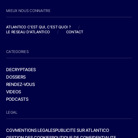
MIEUX NOUS CONNAITRE
ATLANTICO C'EST QUI, C'EST QUOI ?
/
LE RESEAU D'ATLANTICO
/
CONTACT
CATEGORIES
DECRYPTAGES
DOSSIERS
RENDEZ-VOUS
VIDEOS
PODCASTS
LEGAL
CGV
MENTIONS LEGALES
PUBLICITE SUR ATLANTICO
GESTION DES COOKIES
POLITIQUE DE CONFIDENTIALITE