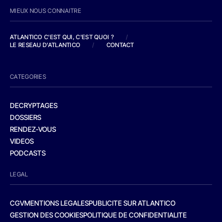
MIEUX NOUS CONNAITRE
ATLANTICO C'EST QUI, C'EST QUOI ?
/
LE RESEAU D'ATLANTICO
/
CONTACT
CATEGORIES
DECRYPTAGES
DOSSIERS
RENDEZ-VOUS
VIDEOS
PODCASTS
LEGAL
CGV
MENTIONS LEGALES
PUBLICITE SUR ATLANTICO
GESTION DES COOKIES
POLITIQUE DE CONFIDENTIALITE