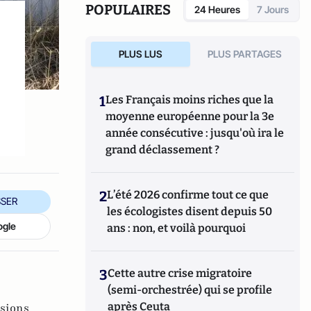
POPULAIRES
24 Heures
7 Jours
PLUS LUS
PLUS PARTAGES
1
Les Français moins riches que la
moyenne européenne pour la 3e
année consécutive : jusqu'où ira le
grand déclassement ?
2
L’été 2026 confirme tout ce que
SER
les écologistes disent depuis 50
ogle
ans : non, et voilà pourquoi
3
Cette autre crise migratoire
(semi-orchestrée) qui se profile
après Ceuta
isions