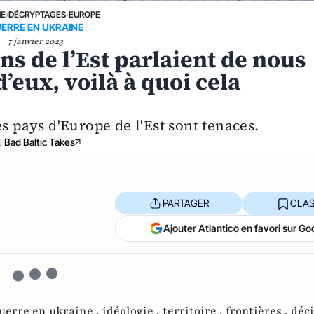
NE
›
DÉCRYPTAGES
›
EUROPE
ERRE EN UKRAINE
7 janvier 2023
ens de l’Est parlaient de nous
’eux, voilà à quoi cela
es pays d'Europe de l'Est sont tenaces.
Bad Baltic Takes
PARTAGER
CLAS
Ajouter Atlantico en favori sur Go
uerre en ukraine ,
idéologie ,
territoire ,
frontières ,
déc