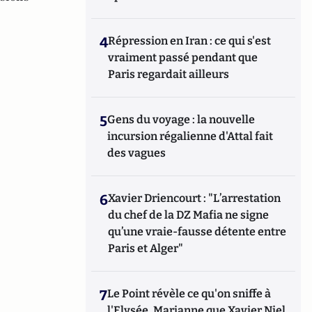
4
Répression en Iran : ce qui s'est
vraiment passé pendant que
Paris regardait ailleurs
5
Gens du voyage : la nouvelle
incursion régalienne d'Attal fait
des vagues
6
Xavier Driencourt : "L’arrestation
du chef de la DZ Mafia ne signe
qu’une vraie-fausse détente entre
Paris et Alger"
7
Le Point révèle ce qu'on sniffe à
l'Elysée, Marianne que Xavier Niel