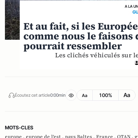
A LA U
GU
Et au fait, si les Europé
comme nous le faisons d
pourrait ressembler
Les clichés véhiculés sur l
Aa
100%
Écoutez cet article
0:00min
Aa
MOTS-CLES
europe ,
europe de l'est ,
pays Baltes ,
France ,
OTAN ,
g