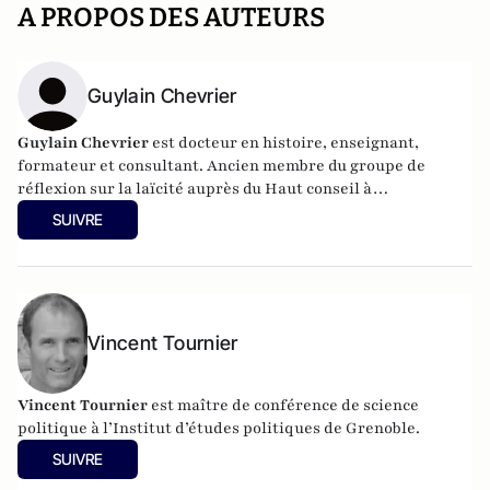
A PROPOS DES AUTEURS
Guylain Chevrier
Guylain Chevrier
est docteur en histoire, enseignant,
formateur et consultant. Ancien membre du groupe de
réflexion sur la laïcité auprès du Haut conseil à
l’intégration. Dernier ouvrage :
Laïcité, émancipation et
SUIVRE
travail social,
L’Harmattan, sous la direction de Guylain
Chevrier, juillet 2017, 270 pages.
Vincent Tournier
Vincent Tournier
est maître de conférence de science
politique à l’Institut d’études politiques de Grenoble.
SUIVRE