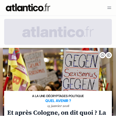
A LA UNE
›
DÉCRYPTAGES
›
POLITIQUE
QUEL AVENIR ?
15 janvier 2016
Et après Cologne, on dit quoi ? La