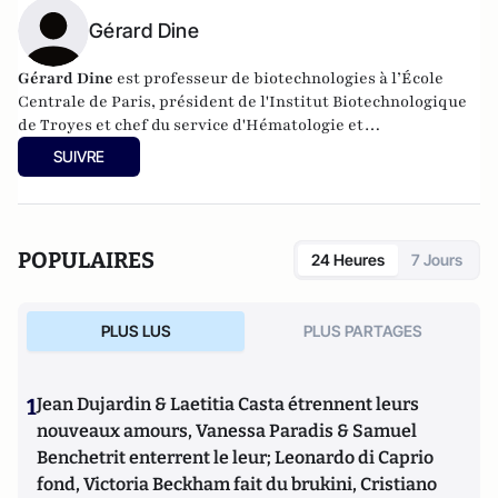
Gérard Dine
Gérard Dine
est professeur de biotechnologies à l’École
Centrale de Paris, président de l'Institut Biotechnologique
de Troyes et chef du service d'Hématologie et
d'Immunologie de l'Hôpital des Hauts-Clos de Troyes.
SUIVRE
POPULAIRES
24 Heures
7 Jours
PLUS LUS
PLUS PARTAGES
1
Jean Dujardin & Laetitia Casta étrennent leurs
nouveaux amours, Vanessa Paradis & Samuel
Benchetrit enterrent le leur; Leonardo di Caprio
fond, Victoria Beckham fait du brukini, Cristiano