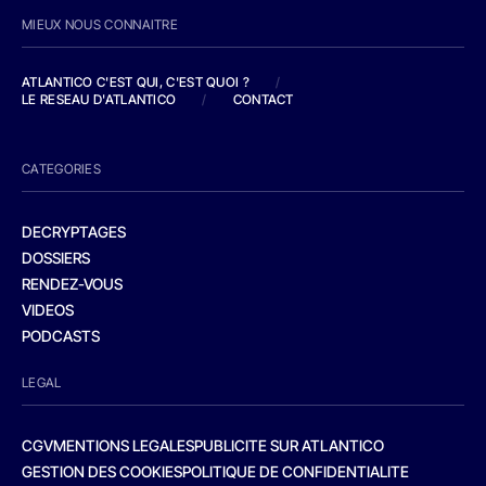
MIEUX NOUS CONNAITRE
ATLANTICO C'EST QUI, C'EST QUOI ?
/
LE RESEAU D'ATLANTICO
/
CONTACT
CATEGORIES
DECRYPTAGES
DOSSIERS
RENDEZ-VOUS
VIDEOS
PODCASTS
LEGAL
CGV
MENTIONS LEGALES
PUBLICITE SUR ATLANTICO
GESTION DES COOKIES
POLITIQUE DE CONFIDENTIALITE