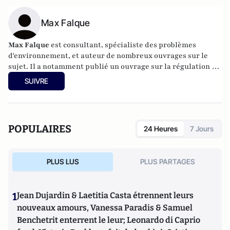
Max Falque
Max Falque
est consultant, spécialiste des problèmes
d'environnement, et auteur de nombreux ouvrages sur le
sujet. Il a notamment publié un ouvrage sur la régulation de
la consommation d'eau par l'échange de droits,
L'eau entre
SUIVRE
réglementation et marché
aux éditions Johanet
POPULAIRES
24 Heures
7 Jours
PLUS LUS
PLUS PARTAGES
1
Jean Dujardin & Laetitia Casta étrennent leurs
nouveaux amours, Vanessa Paradis & Samuel
Benchetrit enterrent le leur; Leonardo di Caprio