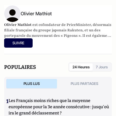
Olivier Mathiot
Olivier Mathiot
est cofondateur de PriceMinister, désormais
filiale française du groupe japonais Rakuten, et un des
porteparole du mouvement des « Pigeons ». Il est également
un business angel, accompagnant une quinzaine de start-up
SUIVRE
innovantes, et corédacteur du « Manifeste des
entrepreneurs pour un appel à concertation immédiate »
qui a recueilli plus de 3 000 signatures adressées à François
Hollande.
POPULAIRES
24 Heures
7 Jours
PLUS LUS
PLUS PARTAGES
1
Les Français moins riches que la moyenne
européenne pour la 3e année consécutive : jusqu'où
ira le grand déclassement ?