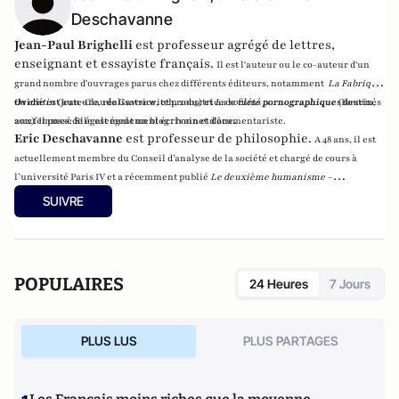
Deschavanne
Jean-Paul Brighelli
est professeur agrégé de lettres,
enseignant et essayiste français.
Il est l'auteur ou le co-auteur d'un
grand nombre d'ouvrages parus chez différents éditeurs, notamment
La Fabrique
du crétin
Ovidie
est auteure, réalisatrice, et productrice de films pornographiques destinés
(Jean-Claude Gawsewitch, 2005) et
La société pornographique
(Bourin,
.
2012).
aux femmes. Elle est également écrivain et documentariste.
Il possède également un blog :
bonnet d'âne
Eric Deschavanne
est professeur de philosophie.
A 48 ans, il est
actuellement membre du Conseil d’analyse de la société et chargé de cours à
l’université Paris IV et a récemment publié
Le deuxième humanisme –
Introduction à la pensée de Luc Ferry
(Germina, 2010). Il est également l’auteur,
SUIVRE
avec Pierre-Henri Tavoillot, de
Philosophie des âges de la vie
(Grasset, 2007).
POPULAIRES
24 Heures
7 Jours
PLUS LUS
PLUS PARTAGES