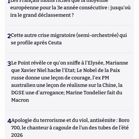
1
Les Français moins riches que la moyenne
européenne pour la 3e année consécutive : jusqu'où
ira le grand déclassement ?
2
Cette autre crise migratoire (semi-orchestrée) qui
se profile après Ceuta
3
Le Point révèle ce qu'on sniffe à l'Elysée, Marianne
que Xavier Niel hacke l'Etat; Le Nobel de la Paix
russe donne une leçon de courage, l'ex PM
australien une leçon de réalisme sur la Chine, la
DGSE une d'arrogance; Marine Tondelier fait du
Macron
4
Apologie du terrorisme et du viol, antisémite : Boro
700, le chanteur à cagoule de l’un des tubes de l’été
2026