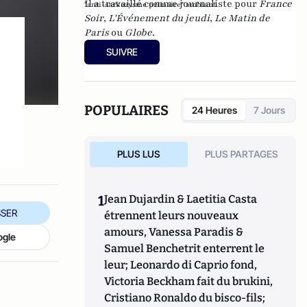
Il a travaillé comme journaliste pour
France
"anti-sarkozysme primaire" ambiant.
Soir
,
L'Événement du jeudi
,
Le Matin de
Paris
ou
Globe
.
SUIVRE
POPULAIRES
24 Heures
7 Jours
PLUS LUS
PLUS PARTAGES
1
Jean Dujardin & Laetitia Casta
SER
étrennent leurs nouveaux
amours, Vanessa Paradis &
ogle
Samuel Benchetrit enterrent le
leur; Leonardo di Caprio fond,
Victoria Beckham fait du brukini,
Cristiano Ronaldo du bisco-fils;