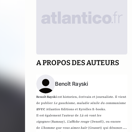
A PROPOS DES AUTEURS
Benoît Rayski
Benoît Rayski
est historien, écrivain et journaliste. Il vient
de publier
Le gauchisme, maladie sénile du communisme
avec
Atlantico Editions et Eyrolles E-books.
Il est également l'auteur de
Là où vont les
cigognes
(Ramsay),
L'affiche rouge
(Denoël), ou encore
de
L'homme que vous aimez haïr
(Grasset)
qui dénonce l'