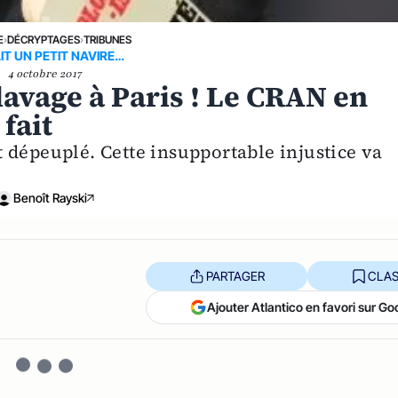
E
›
DÉCRYPTAGES
›
TRIBUNES
AIT UN PETIT NAVIRE…
4 octobre 2017
lavage à Paris ! Le CRAN en
 fait
 dépeuplé. Cette insupportable injustice va
Benoît Rayski
PARTAGER
CLAS
Ajouter Atlantico en favori sur Go