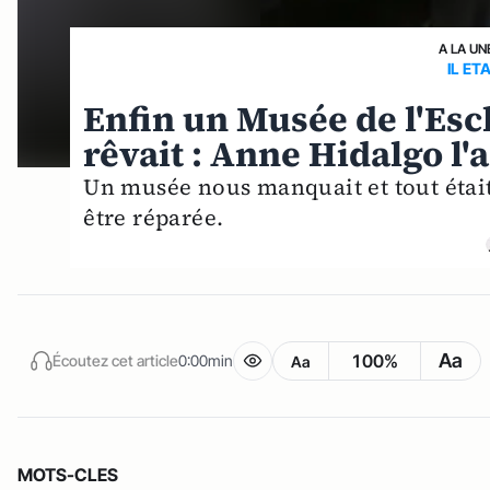
A LA UN
IL ET
Enfin un Musée de l'Esc
rêvait : Anne Hidalgo l'a
Un musée nous manquait et tout était
être réparée.
Aa
100%
Écoutez cet article
0:00min
Aa
MOTS-CLES