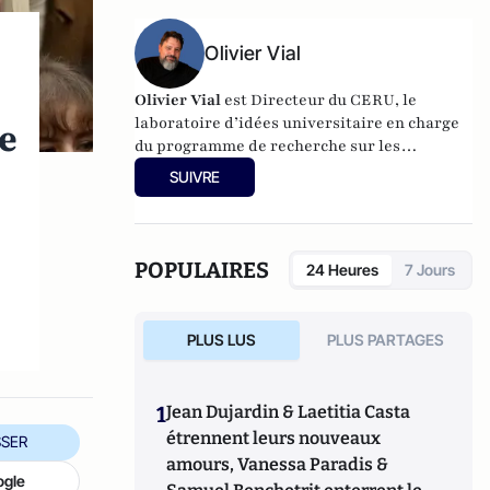
Pupilles Orphelins des Sapeurs-Pompiers de
France
(ODP).
Olivier Vial
Olivier Vial
est Directeur du
CERU
, le
laboratoire d’idées universitaire en charge
de
du programme de recherche sur les
radicalités. Il édite chaque semaine la
SUIVRE
Lettre des radicalités
.
Ses différentes
publications sont visibles en suivant
ce lien
POPULAIRES
24 Heures
7 Jours
PLUS LUS
PLUS PARTAGES
1
Jean Dujardin & Laetitia Casta
étrennent leurs nouveaux
SER
amours, Vanessa Paradis &
ogle