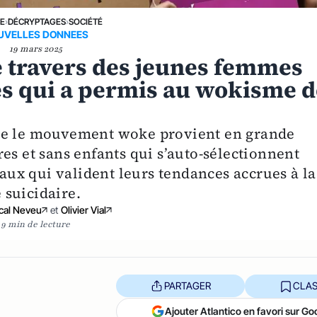
NE
›
DÉCRYPTAGES
›
SOCIÉTÉ
UVELLES DONNEES
19 mars 2025
e travers des jeunes femmes
es qui a permis au wokisme 
que le mouvement woke provient en grande
es et sans enfants qui s’auto-sélectionnent
ux qui valident leurs tendances accrues à la
e suicidaire.
cal Neveu
et
Olivier Vial
9 min de lecture
PARTAGER
CLAS
Ajouter Atlantico en favori sur Go