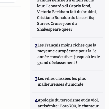
Samuel Benchetrit enterrent le
leur; Leonardo di Caprio fond,
Victoria Beckham fait du brukini,
Cristiano Ronaldo du bisco-fils;
Suri ex Cruise joue du
Shakespeare queer
2
Les Français moins riches que la
moyenne européenne pour la 3e
année consécutive : jusqu'où ira le
grand déclassement ?
3
Les villes classées les plus
malheureuses du monde
4
Apologie du terrorisme et du viol,
antisémite : Boro 700, le chanteur