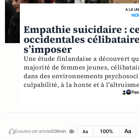
A LA U
NO
Empathie suicidaire : c
occidentales célibatair
s’imposer
Une étude finlandaise a découvert 
majorité de femmes jeunes, célibatair
dans des environnements psychosocia
culpabilité, à la honte et à l’altruism
Pas
Aa
100%
Écoutez cet article
0:00min
Aa