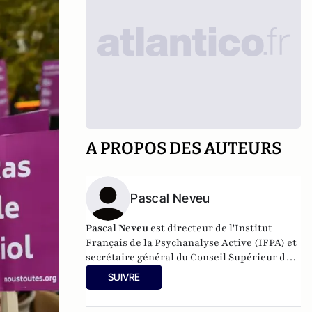
A PROPOS DES AUTEURS
Pascal Neveu
Pascal Neveu
est directeur de l'Institut
Français de la Psychanalyse Active (IFPA) et
secrétaire général du
Conseil Supérieur de
la Psychanalyse Active
(CSDPA). Il est
SUIVRE
responsable national de la cellule de soutien
psychologique au sein de l’
Œuvre des