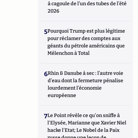
à cagoule de l’un des tubes de l’été
2026
5
Pourquoi Trump est plus légitime
pour réclamer des comptes aux
géants du pétrole américains que
Mélenchon à Total
6
Rhin & Danube à sec : l’autre voie
d’eau dont la fermeture pénalise
lourdement l’économie
européenne
7
Le Point révèle ce qu'on sniffe à
l'Elysée, Marianne que Xavier Niel
hacke l'Etat; Le Nobel de la Paix
russe donne une leçon de