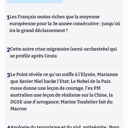
diplômé en géopolitique et relations internationales (IEP).
1
Les Français moins riches que la moyenne
européenne pour la 3e année consécutive : jusqu'où
ira le grand déclassement ?
2
Cette autre crise migratoire (semi-orchestrée) qui
se profile après Ceuta
3
Le Point révèle ce qu'on sniffe à l'Elysée, Marianne
que Xavier Niel hacke l'Etat; Le Nobel de la Paix
russe donne une leçon de courage, l'ex PM
australien une leçon de réalisme sur la Chine, la
DGSE une d'arrogance; Marine Tondelier fait du
Macron
Apologie du terrorisme et du viol, antisémite : Boro