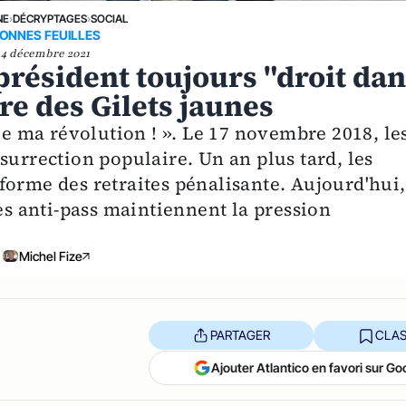
NE
›
DÉCRYPTAGES
›
SOCIAL
ONNES FEUILLES
4 décembre 2021
ésident toujours "droit dan
ère des Gilets jaunes
lle ma révolution ! ». Le 17 novembre 2018, le
surrection populaire. Un an plus tard, les
forme des retraites pénalisante. Aujourd'hui,
les anti-pass maintiennent la pression
Michel Fize
PARTAGER
CLAS
Ajouter Atlantico en favori sur Go