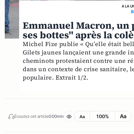
A LA U
B
Emmanuel Macron, un pr
ses bottes" après la col
Michel Fize publie « Qu’elle était be
Gilets jaunes lançaient une grande in
cheminots protestaient contre une ré
dans un contexte de crise sanitaire, 
populaire. Extrait 1/2.
Aa
100%
Écoutez cet article
0:00min
Aa