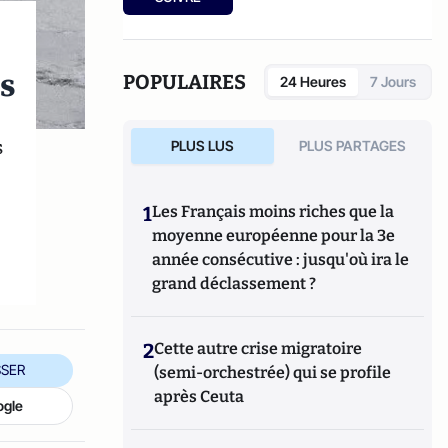
2007),
L'Individualisme
démocratique
(L'Oeuvre, 2010),
Jeunesses à
l'abandon
(Mimésis, 2016),
La Crise morale
s
de la France et des Français
(Mimésis, 2017).
POPULAIRES
24 Heures
7 Jours
Son dernier livre :
De l'abîme à
l'espoir
(Mimésis, 2021)
s
PLUS LUS
PLUS PARTAGES
1
Les Français moins riches que la
moyenne européenne pour la 3e
année consécutive : jusqu'où ira le
grand déclassement ?
2
Cette autre crise migratoire
SER
(semi-orchestrée) qui se profile
après Ceuta
ogle