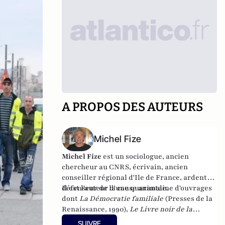
A PROPOS DES AUTEURS
Michel Fize
Michel Fize
est un sociologue, ancien
chercheur au CNRS, écrivain, ancien
conseiller régional d'Ile de France, ardent
défenseur de la cause animale.
Il est l'auteur d'une quarantaine d'ouvrages
dont
La Démocratie familiale
(Presses de la
Renaissance, 1990),
Le Livre noir de la
jeunesse
(Presses de la Renaissance,
SUIVRE