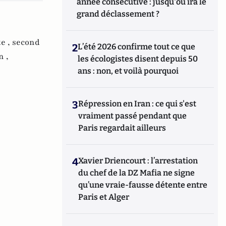
année consécutive : jusqu'où ira le
grand déclassement ?
e ,
second
2
L’été 2026 confirme tout ce que
n ,
les écologistes disent depuis 50
ans : non, et voilà pourquoi
3
Répression en Iran : ce qui s'est
vraiment passé pendant que
Paris regardait ailleurs
4
Xavier Driencourt : l’arrestation
du chef de la DZ Mafia ne signe
qu’une vraie-fausse détente entre
Paris et Alger