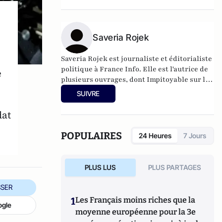
Saveria Rojek
Saveria Rojek est journaliste et éditorialiste
politique à France Info. Elle est l'autrice de
e
plusieurs ouvrages, dont Impitoyable sur les
élections municipales à Paris. Son prochain
SUIVRE
livre, Résurrection - Les coulisses d'une
reconquête (éditions Stock) sera publié le 11
dat
mai.
POPULAIRES
24 Heures
7 Jours
PLUS LUS
PLUS PARTAGES
SER
1
Les Français moins riches que la
ogle
moyenne européenne pour la 3e