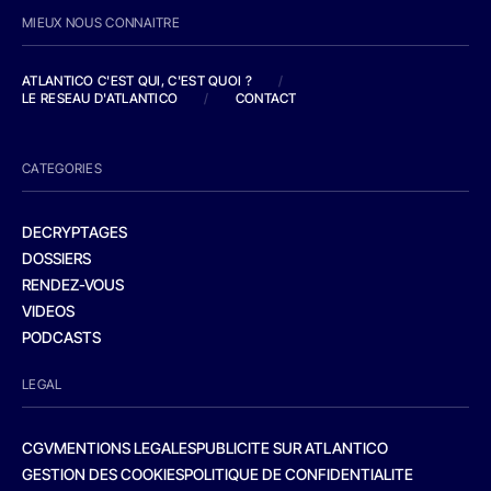
MIEUX NOUS CONNAITRE
ATLANTICO C'EST QUI, C'EST QUOI ?
/
LE RESEAU D'ATLANTICO
/
CONTACT
CATEGORIES
DECRYPTAGES
DOSSIERS
RENDEZ-VOUS
VIDEOS
PODCASTS
LEGAL
CGV
MENTIONS LEGALES
PUBLICITE SUR ATLANTICO
GESTION DES COOKIES
POLITIQUE DE CONFIDENTIALITE