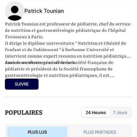
Patrick Tounian
Patrick Tounian est professeur de pédiatrie, chef du service
de nutrition et gastroentérologie pédiatrique de l'hôpital
Trousseau à Paris.
Il dirige le diplôme universitaire " Nutrition et Obésité de
l'enfant et de l'adolescent " à Sorbonne Université et
intervient comme expert reconnu en nutrition pédiatrique
dans de nombreuses conférences.
Ancien secrétaire général de la Société française de
pédiatrie et président de la Société francophone de
gastroentérologie et nutrition pédiatriques, il est
actuellement président de l’Association des pédiatres de
SUIVRE
langue française. Il est l’auteur de nombreux livres et
publications scientifiques sur la nutrition et l'obésité de
l'enfant et de l'adolescent.
POPULAIRES
24 Heures
7 Jours
PLUS LUS
PLUS PARTAGES