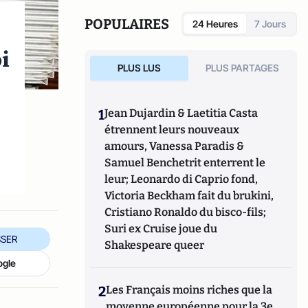
mission sur les problèmes de violence
scolaire auprès du ministre délégué à
POPULAIRES
24 Heures
7 Jours
l'Enseignement professionnel. Il a publié de
nombreux ouvrages et articles sur le
i
fonctionnement du système éducatif, la
PLUS LUS
PLUS PARTAGES
violence à l'école, la citoyenneté et la laïcité.
1
Jean Dujardin & Laetitia Casta
étrennent leurs nouveaux
amours, Vanessa Paradis &
Samuel Benchetrit enterrent le
leur; Leonardo di Caprio fond,
Victoria Beckham fait du brukini,
Cristiano Ronaldo du bisco-fils;
Suri ex Cruise joue du
SER
Shakespeare queer
ogle
2
Les Français moins riches que la
moyenne européenne pour la 3e