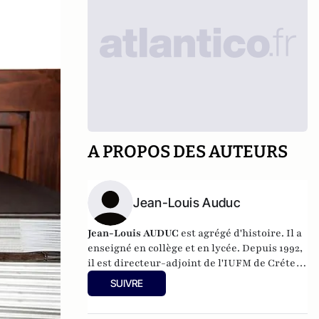
A PROPOS DES AUTEURS
Jean-Louis Auduc
Jean-Louis AUDUC
est agrégé d'histoire. Il a
enseigné en collège et en lycée. Depuis 1992,
il est directeur-adjoint de l'IUFM de Créteil,
où il a mis en place des formations sur les
SUIVRE
relations parents-enseignants à partir de
1999. En 2001-2002, il a été chargé de