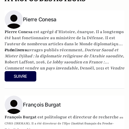
Pierre Conesa
Pierre Conesa
est agrégé d’Histoire, énarque. Il a longtemps
été haut fonctionnaire au ministère de la Défense. Il est
l’auteur de nombreux articles dans le Monde diplomatique
et de livres.
Parmi ses ouvrages publiés récemment,
Docteur Saoud et
Mister Djihad : la diplomatie religieuse de l'Arabie saoudite
,
Robert Laffont, 2016,
Le lobby saoudien en France :
Comment vendre un pays invendable
, Denoël,
2021 et
Vendre
la guerre : Le complexe militaro-intellectuel
, Editions de
SUIVRE
l'Aube, 2022.
François Burgat
François Burgat
est politologue et directeur de recherche
au
CNRS (IREMAM). Il a été directeur de l'Ifpo
(Institut français du Proche-