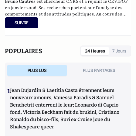
Bruno Cautrès
est chercheur CNRS et a rejoint le CEVIPOF
en janvier 2006. Ses recherches portent sur l’analyse des
comportements et des attitudes politiques. Au cours des
années récentes, il a participé à différentes recherches
SUIVRE
françaises ou européennes portant sur la participation
politique, le vote et les élections. Il a développé d’autres
directions de recherche mettant en évidence les clivages
sociaux et politiques liés à l’Europe et à l’intégration
POPULAIRES
24 Heures
7 Jours
européenne dans les électorats et les opinions publiques. Il
est notamment l'auteur de
Les européens aiment-ils
(toujours) l'Europe ?
(éditions de La Documentation
PLUS LUS
PLUS PARTAGES
Française, 2014) et
Histoire d’une révolution électorale
(2015-2018)
avec Anne Muxel (Classiques Garnier, 2019).
1
Jean Dujardin & Laetitia Casta étrennent leurs
nouveaux amours, Vanessa Paradis & Samuel
Benchetrit enterrent le leur; Leonardo di Caprio
fond, Victoria Beckham fait du brukini, Cristiano
Ronaldo du bisco-fils; Suri ex Cruise joue du
Shakespeare queer