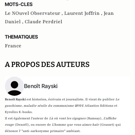
MOTS-CLES
Le NOuvel Observateur ,
Laurent Joffrin ,
Jean
Daniel ,
Claude Perdriel
THEMATIQUES
France
A PROPOS DES AUTEURS
Benoît Rayski
Benoît Rayski
est historien, écrivain et journaliste. Il vient de publier
Le
avec
gauchisme, maladie sénile du communisme
Atlantico Editions et
Eyrolles E-books.
Il est également l'auteur de
Là où vont les cigognes
(Ramsay),
L'affiche
rouge
(Denoël), ou encore de
L'homme que vous aimez haïr
(Grasset)
qui
dénonce l' "anti-sarkozysme primaire" ambiant.