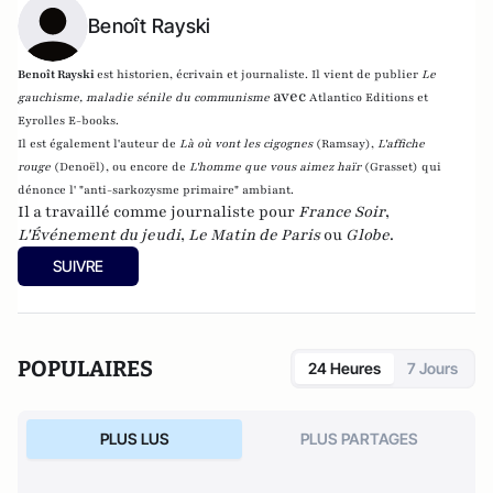
Benoît Rayski
Benoît Rayski
est historien, écrivain et journaliste. Il vient de publier
Le
avec
gauchisme, maladie sénile du communisme
Atlantico Editions et
Eyrolles E-books.
Il est également l'auteur de
Là où vont les cigognes
(Ramsay),
L'affiche
rouge
(Denoël), ou encore de
L'homme que vous aimez haïr
(Grasset)
qui
dénonce l' "anti-sarkozysme primaire" ambiant.
Il a travaillé comme journaliste pour
France Soir
,
L'Événement du jeudi
,
Le Matin de Paris
ou
Globe
.
SUIVRE
POPULAIRES
24 Heures
7 Jours
PLUS LUS
PLUS PARTAGES