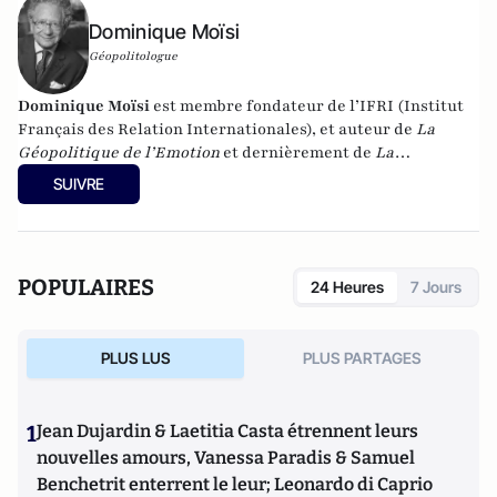
Dominique Moïsi
Géopolitologue
Dominique Moïsi
est membre fondateur de l’IFRI (Institut
Français des Relation Internationales), et auteur de
La
Géopolitique de l’Emotion
et dernièrement de
La
Géopolitique des Séries ou le triomphe de la peur
.
SUIVRE
POPULAIRES
24 Heures
7 Jours
PLUS LUS
PLUS PARTAGES
1
Jean Dujardin & Laetitia Casta étrennent leurs
nouvelles amours, Vanessa Paradis & Samuel
Benchetrit enterrent le leur; Leonardo di Caprio