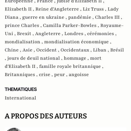
Européenne ,
France ,
Jubilé d'Elizabeth II ,
Elizabeth II ,
Reine d'Angleterre ,
Liz Truss ,
Lady
Diana ,
guerre en ukraine ,
pandémie ,
Charles III ,
prince Charles ,
Camilla Parker-Bowles ,
Royaume-
Uni ,
Brexit ,
Angleterre ,
Londres ,
cérémonies ,
mondialisation ,
mondialisation économique ,
Chine ,
Asie ,
Occident ,
Occidentaux ,
Liban ,
Brésil
,
jours de deuil national ,
hommage ,
mort
d'Elizabeth II ,
famille royale britannique ,
Britanniques ,
crise ,
peur ,
angoisse
THEMATIQUES
International
A PROPOS DES AUTEURS