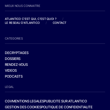
MIEUX NOUS CONNAITRE
ATLANTICO C'EST QUI, C'EST QUOI ?
/
LE RESEAU D'ATLANTICO
/
CONTACT
CATEGORIES
DECRYPTAGES
DOSSIERS
RENDEZ-VOUS
VIDEOS
PODCASTS
LEGAL
CGV
MENTIONS LEGALES
PUBLICITE SUR ATLANTICO
GESTION DES COOKIES
POLITIQUE DE CONFIDENTIALITE