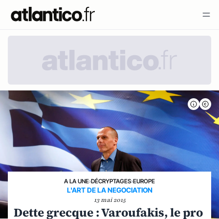
A LA UNE
›
DÉCRYPTAGES
›
EUROPE
L'ART DE LA NEGOCIATION
13 mai 2015
Dette grecque : Varoufakis, le pro