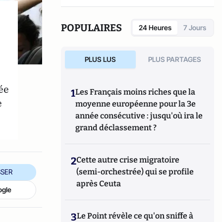
POPULAIRES
24 Heures
7 Jours
PLUS LUS
PLUS PARTAGES
ée
1
Les Français moins riches que la
e
moyenne européenne pour la 3e
année consécutive : jusqu'où ira le
grand déclassement ?
2
Cette autre crise migratoire
(semi-orchestrée) qui se profile
SER
après Ceuta
ogle
3
Le Point révèle ce qu'on sniffe à