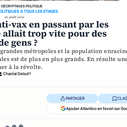
E
›
DÉCRYPTAGES
›
POLITIQUE
OLITIQUES A TOUS LES ETAGES
22 août 2021
ti-vax en passant par les
 allait trop vite pour des
de gens ?
s grandes métropoles et la population enracin
les est de plus en plus grands. En résulte un
er à la révolte.
Chantal Delsol
PARTAGER
CLAS
Ajouter Atlantico en favori sur Go