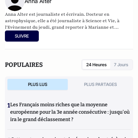
Anna Alter
Anna Alter est journaliste et écrivain. Docteur en
astrophysique, elle a été journaliste à Science et Vie, à
l'Evènement du jeudi, grand reporter à Marianne et
rédactrice en chef adjointe de La Recherche.
SUIVRE
POPULAIRES
24 Heures
7 Jours
PLUS LUS
PLUS PARTAGES
1
Les Français moins riches que la moyenne
européenne pour la 3e année consécutive : jusqu'où
ira le grand déclassement ?