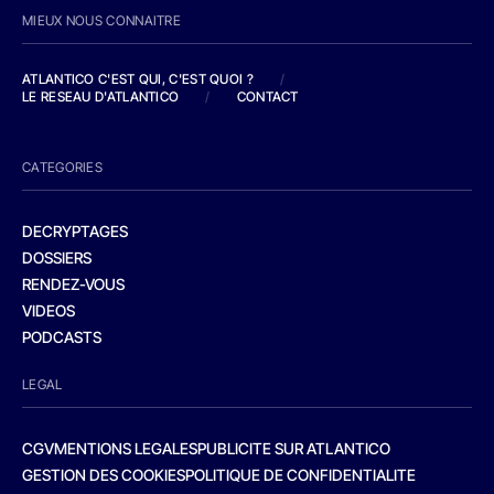
MIEUX NOUS CONNAITRE
ATLANTICO C'EST QUI, C'EST QUOI ?
/
LE RESEAU D'ATLANTICO
/
CONTACT
CATEGORIES
DECRYPTAGES
DOSSIERS
RENDEZ-VOUS
VIDEOS
PODCASTS
LEGAL
CGV
MENTIONS LEGALES
PUBLICITE SUR ATLANTICO
GESTION DES COOKIES
POLITIQUE DE CONFIDENTIALITE