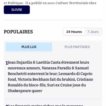
et Politique.
Il a publié en 2010
Culture Territoriale
chez
Gualino Editeur,
Droit constitutionnel et gouvernances
SUIVRE
politiques
, chez Gualino, septembre 2014
,
Développement
durable des territoires
,
(Gualino) en 2016,
Culture
territoriale
, (Gualino) 2016 et
En finir avec le Président
,
(Editions François Bourin) en 2017.
POPULAIRES
24 Heures
7 Jours
PLUS LUS
PLUS PARTAGES
1
Jean Dujardin & Laetitia Casta étrennent leurs
nouveaux amours, Vanessa Paradis & Samuel
Benchetrit enterrent le leur; Leonardo di Caprio
fond, Victoria Beckham fait du brukini, Cristiano
Ronaldo du bisco-fils; Suri ex Cruise joue du
Shakespeare queer