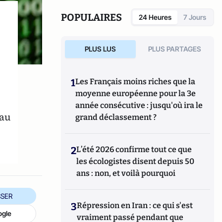
POPULAIRES
24 Heures
7 Jours
PLUS LUS
PLUS PARTAGES
1
Les Français moins riches que la
n
moyenne européenne pour la 3e
année consécutive : jusqu'où ira le
 au
grand déclassement ?
2
L’été 2026 confirme tout ce que
les écologistes disent depuis 50
ans : non, et voilà pourquoi
SER
3
Répression en Iran : ce qui s'est
ogle
vraiment passé pendant que