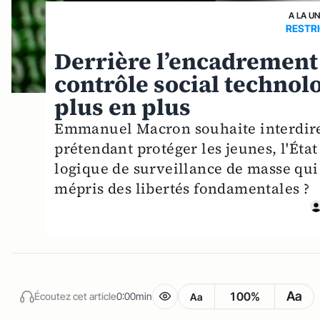
A LA U
RESTR
Derrière l’encadrement 
contrôle social technol
plus en plus
Emmanuel Macron souhaite interdire 
prétendant protéger les jeunes, l'État
logique de surveillance de masse qui 
mépris des libertés fondamentales ?
Aa
100%
Écoutez cet article
0:00min
Aa