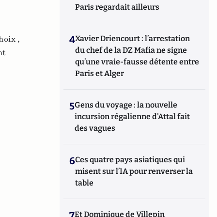
Paris regardait ailleurs
hoix ,
4
Xavier Driencourt : l’arrestation
du chef de la DZ Mafia ne signe
nt
qu’une vraie-fausse détente entre
Paris et Alger
5
Gens du voyage : la nouvelle
incursion régalienne d'Attal fait
des vagues
6
Ces quatre pays asiatiques qui
misent sur l’IA pour renverser la
table
7
Et Dominique de Villepin