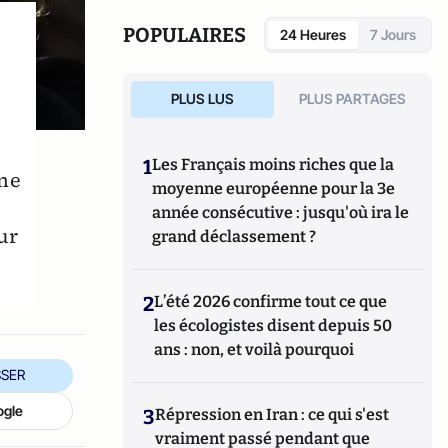
POPULAIRES
24 Heures
7 Jours
PLUS LUS
PLUS PARTAGES
1
Les Français moins riches que la
ine
moyenne européenne pour la 3e
année consécutive : jusqu'où ira le
ur
grand déclassement ?
2
L’été 2026 confirme tout ce que
les écologistes disent depuis 50
ans : non, et voilà pourquoi
SER
ogle
3
Répression en Iran : ce qui s'est
vraiment passé pendant que