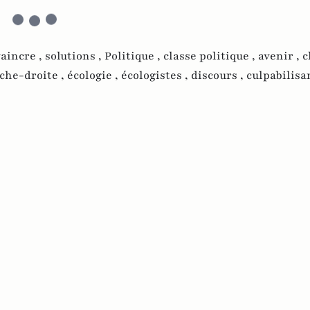
aincre ,
solutions ,
Politique ,
classe politique ,
avenir ,
c
che-droite ,
écologie ,
écologistes ,
discours ,
culpabilisa