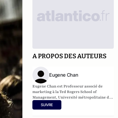
A PROPOS DES AUTEURS
Eugene Chan
Eugene Chan est Professeur associé de
marketing à la Ted Rogers School of
Management, Université métropolitaine de
Toronto (anciennement Université Ryerson),
SUIVRE
Canada.