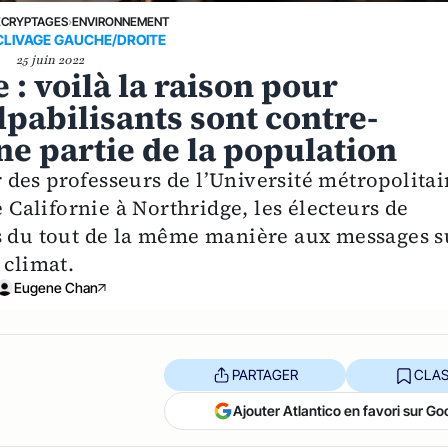
ÉCRYPTAGES
›
ENVIRONNEMENT
CLIVAGE GAUCHE/DROITE
25 juin 2022
: voilà la raison pour
lpabilisants sont contre-
ne partie de la population
des professeurs de l’Université métropolita
e Californie à Northridge, les électeurs de
as du tout de la même manière aux messages s
 climat.
Eugene Chan
PARTAGER
CLAS
Ajouter Atlantico en favori sur Go