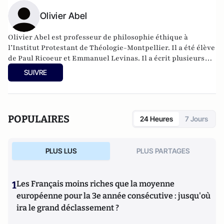
Olivier Abel
Olivier Abel est professeur de philosophie éthique à
l’Institut Protestant de Théologie-Montpellier. Il a été élève
de Paul Ricoeur et Emmanuel Levinas. Il a écrit plusieurs
ouvrages dont les derniers sont :
Pierre Bayle, Les
SUIVRE
paradoxes politiques,
Paris, Michalon, 2017, et
Le Vertige de
L'Europe
, Genève, Labor et Fides, 2019.
POPULAIRES
24 Heures
7 Jours
PLUS LUS
PLUS PARTAGES
1
Les Français moins riches que la moyenne
européenne pour la 3e année consécutive : jusqu'où
ira le grand déclassement ?