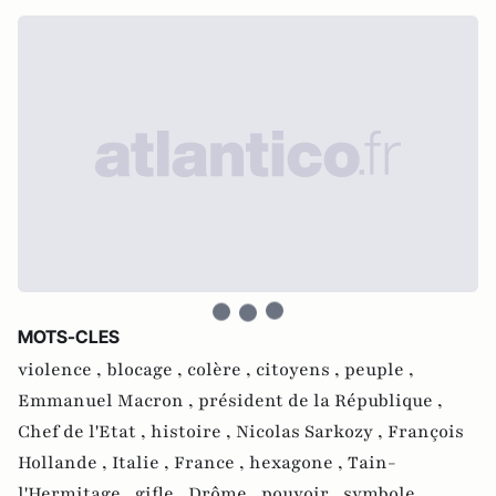
MOTS-CLES
violence ,
blocage ,
colère ,
citoyens ,
peuple ,
Emmanuel Macron ,
président de la République ,
Chef de l'Etat ,
histoire ,
Nicolas Sarkozy ,
François
Hollande ,
Italie ,
France ,
hexagone ,
Tain-
l'Hermitage ,
gifle ,
Drôme ,
pouvoir ,
symbole ,