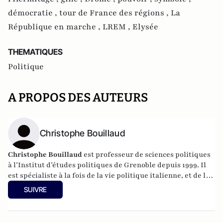
démocratie ,
tour de France des régions ,
La
République en marche ,
LREM ,
Elysée
THEMATIQUES
Politique
A PROPOS DES AUTEURS
Christophe Bouillaud
Christophe Bouillaud
est professeur de sciences politiques
à l’Institut d’études politiques de Grenoble depuis 1999. Il
est spécialiste à la fois de la vie politique italienne, et de la
vie politique européenne, en particulier sous l’angle des
SUIVRE
partis.