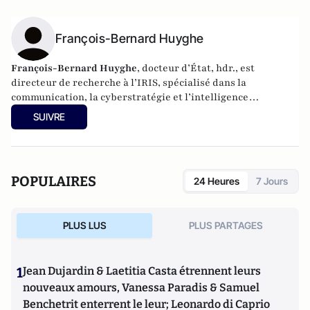
François-Bernard Huyghe
François-Bernard Huyghe
, docteur d’État, hdr., est
directeur de recherche à l’IRIS, spécialisé dans la
communication, la cyberstratégie et l’intelligence
économique, derniers livres : « L’art de la guerre
SUIVRE
idéologique » (le Cerf 2021) et « Fake news Manip, infox et
infodémie en 2021 » (VA éditeurs 2020).
POPULAIRES
24 Heures
7 Jours
PLUS LUS
PLUS PARTAGES
1
Jean Dujardin & Laetitia Casta étrennent leurs
nouveaux amours, Vanessa Paradis & Samuel
Benchetrit enterrent le leur; Leonardo di Caprio