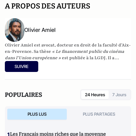
A PROPOS DES AUTEURS
Olivier Amiel
Olivier Amiel est avocat, docteur en droit de la faculté d’Aix-
en-Provence. Sa thèse
«
Le financement public du cinéma
dans l’Union européenne
»
est publiée à la LGDJ
.
Il a
enseigné en France et à l’université internationale Senghor
SUIVRE
d’Alexandrie. Il est l’auteur de l’essai «
Voir le pire. L’altérité
dans l’œuvre de Bret Easton Ellis
» et du roman «
Les petites
souris
», publiés aux éditions Les Presses Littéraires en 2021.
POPULAIRES
24 Heures
7 Jours
PLUS LUS
PLUS PARTAGES
1
Les Français moins riches que la moyenne