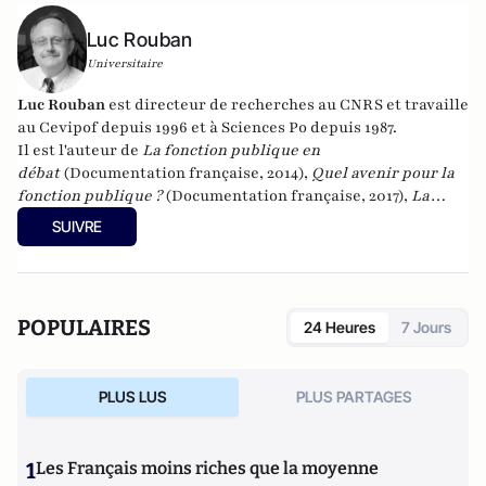
Luc Rouban
Universitaire
Luc Rouban
est directeur de recherches au CNRS et travaille
au Cevipof depuis 1996 et à Sciences Po depuis 1987.
Il est l'auteur de
La fonction publique en
débat
(Documentation française, 2014),
Quel avenir pour la
fonction publique ?
(Documentation française, 2017),
La
démocratie représentative est-elle en crise ?
SUIVRE
(Documentation française, 2018) et
Le paradoxe du
macronisme
(Les Presses de Sciences po, 2018) et
La matière
noire de la démocratie
(Les Presses de Sciences Po, 2019),
"
Quel avenir pour les maires ?
" à la Documentation française
POPULAIRES
24 Heures
7 Jours
(2020). Il a publié en 2022
Les raisons de la défiance
aux
Presses de Sciences Po. Il a également publié en 2022
La
vraie victoire du RN
aux Presses de Sciences Po. En 2024, il a
PLUS LUS
PLUS PARTAGES
publié
Les racines sociales de la violence politique
aux
éditions de l'Aube.
1
Les Français moins riches que la moyenne