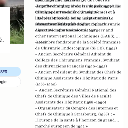
Spécialiste de la chirurgie de l’obésité
Chirurgie de l’Obésité
(legofftechnique), il exerce depuis 1997 à la
- Membre fondateur de la Fondation pour le
Clinique du Trocadéro (Paris 16ème) et à
développement de la chirurgie
l’Hôpital Privé de Seine Saint-Denis (Le
laparoscopique (FDCL) : 40 pionniers
Blanc Mesnil) depuis 2009.
français et belges à l’origine de la chirurgie
- Membre fondateur de l’European
digestive Laparoscopique.1992
Association for Endoscopic Surgery and
other Interventional Techniques (EAES).
é.
(1990)
- Membre fondateur de la Société française
de Chirurgie Endoscopique (SFCE). (1994)
- Ancien Secrétaire Général Adjoint du
Collège des Chirurgiens Français, Syndicat
des chirurgiens Français (1990-1995)
SER
- Ancien Président du Syndicat des Chefs de
Clinique Assistants des Hôpitaux de Paris
ogle
(1988-1990)
- Ancien Secrétaire Général National des
Chefs de Clinique des Villes de Faculté
Assistants des Hôpitaux (1988 -1990)
- Organisateur du Congrès des Internes et
Chefs de Clinique à Strasbourg. (1988) : «
L’Europe de la santé à l’horizon du grand
marché européen de 1992 »