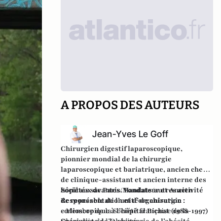
A PROPOS DES AUTEURS
Jean-Yves Le Goff
Chirurgien digestif laparoscopique,
pionnier mondial de la chirurgie
laparoscopique et bariatrique, ancien chef
de clinique-assistant et ancien interne des
hôpitaux de Paris.
Sociétés savantes/Mandats/autres activité
Fondateur et Ancien
Responsable de l’unité de chirurgie
de représentation et d’organisation :
cœlioscopique à l’hôpital Bichat (1988-1997)
- Membre de la Société française de la