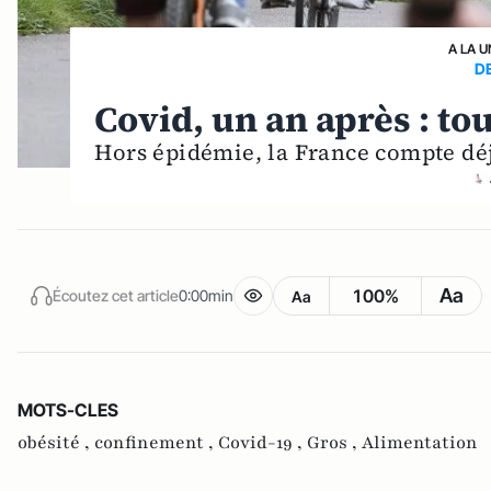
A LA U
D
Covid, un an après : tou
Hors épidémie, la France compte déj
Aa
100%
Écoutez cet article
0:00min
Aa
MOTS-CLES
obésité ,
confinement ,
Covid-19 ,
Gros ,
Alimentation