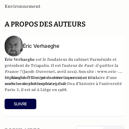
Environnement
A PROPOS DES AUTEURS
Éric Verhaeghe
Éric Verhaeghe
est le fondateur du
cabinet Parménide
et
président de
Triapalio
. Il est l'auteur de
Faut-il quitter la
France ?
(Jacob-Duvernet, avril 2012). Son site :
www.eric-
verhaeghe.fr
Diplômé de l'Ena (promotion Copernic) et titulaire d'une
Il vient de créer un nouveau site :
www.lecourrierdesstrateges.fr
maîtrise de philosophie et d'un Dea d'histoire à l'université
Paris-I, il est né à Liège en 1968.
SUIVRE